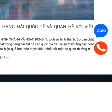
 HÀNG HẢI QUỐC TẾ VÀ QUAN HỆ VỚI VIỆT
 HÌNH THÀNH VÀ HOẠT ĐỘNG: 1. Lịch sử hình thành: Do bản chất
oạt động hàng hải, tất cả các quốc gia đều nhận thấy rằng các hoạt
có hiệu quả hơn nếu được điều phối bởi một cơ quan thường trực
tinh thần đó, Hội nghị Hàng hải của LHQ đã được Hội đồng Kinh tế
Thêm
C) triệu tập tại Geneva ( Thuỵ sĩ) từ ngày 19/2 đến 6/3/1948 nhằm
g ước thành lập Tổ chức Tư vấn Liên Chính phủ về Hàng hải gọi tắt
anisation Intergouvernementale Consultative de la Navigation
ên gọi trước năm 1982 của Tổ chức Hàng hải Quốc tế (IMO) ngày
TRỢ TRỰC TUYẾN
 Báu - Hotline: 0911 38 79 89