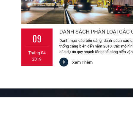
DANH SÁCH PHÂN LOẠI CÁC 
09
Danh mục các bến cảng, danh sách các c
thống cảng biển đến nắm 2010. Các mô hình 
các dự án quy hoạch tổng thể cảng biển vận 
Tháng 04
2019
Xem Thêm
CÔNG TY TNHH HÀNG HẢI ĐẠI QUỐC VIỆT
Văn Phòng 1: Số 72, Đường Cát Lái 40, Phường Cát Lái, TP.Thủ