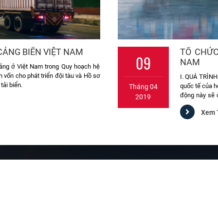
CẢNG BIỂN VIỆT NAM
TỔ CHỨC
09
NAM
ảng ở Việt Nam trong Quy hoạch hệ
vốn cho phát triển đội tàu và Hồ sơ
I. QUÁ TRÌNH
tải biển.
quốc tế của h
Tháng 04
động này sẽ 
2019
quốc tế. Với 
Xem 
Xã hội (ECOSO
thông qua Côn
là IMCO (Org
Maritime), t
nay.
HỖ 
TRỤ SỞ HÀNG HẢI ĐẠI QUỐC VIỆT
Mr.
Địa chỉ: Lầu 6, 607 - 609 Nguyễn Kiệm, P.9, Quận Phú Nhuận, TP.