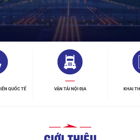
BIỂN QUỐC TẾ
VẬN TẢI NỘI ĐỊA
KHAI T
GIỚI THIỆU