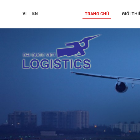
VI
EN
|
TRANG CHỦ
GIỚI THI